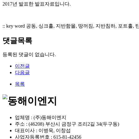
2017년 발표한 발표자료입니다.
:: key word 공동, 싱크홀, 지반함몰, 땅꺼짐, 지반침하, 
댓글목록
등록된 댓글이 없습니다.
이전글
다음글
목록
업체명 : (주)동해이엔지
주소 : (46208) 부산시 금정구 조리2길 34(두구동)
대표이사 : 이병욱, 이창섭
사업자등록번호 : 615-81-42456