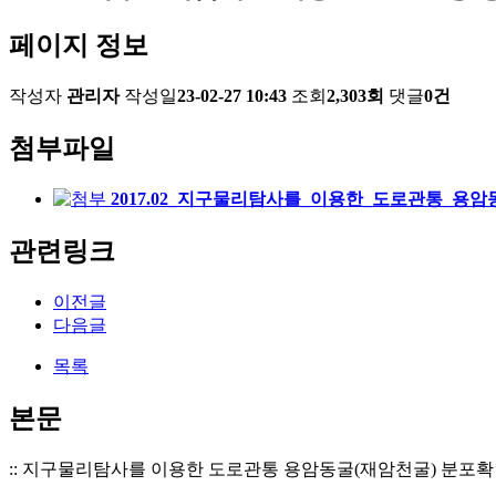
페이지 정보
작성자
관리자
작성일
23-02-27 10:43
조회
2,303회
댓글
0건
첨부파일
2017.02_지구물리탐사를_이용한_도로관통_용암
관련링크
이전글
다음글
목록
본문
:: 지구물리탐사를 이용한 도로관통 용암동굴(재암천굴) 분포확인