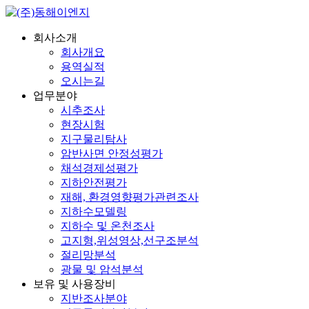
회사소개
회사개요
용역실적
오시는길
업무분야
시추조사
현장시험
지구물리탐사
암반사면 안정성평가
채석경제성평가
지하안전평가
재해, 환경영향평가관련조사
지하수모델링
지하수 및 온천조사
고지형,위성영상,선구조분석
절리망분석
광물 및 암석분석
보유 및 사용장비
지반조사분야