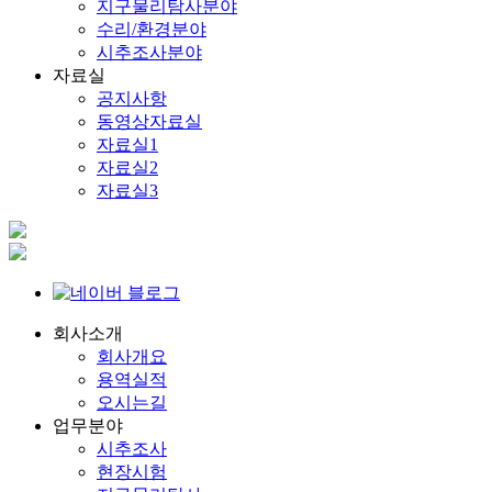
지구물리탐사분야
수리/환경분야
시추조사분야
자료실
공지사항
동영상자료실
자료실1
자료실2
자료실3
회사소개
회사개요
용역실적
오시는길
업무분야
시추조사
현장시험