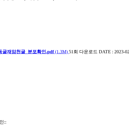
동굴재암천굴_분포확인.pdf
(1.3M)
51회 다운로드
DATE : 2023-02
::