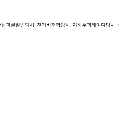
포트홀, 탄성파굴절법탐사, 전기비저항탐사, 지하투과레이다탐사 ::