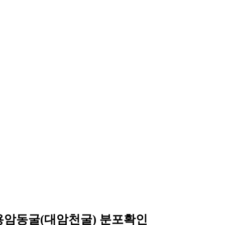
용암동굴(대암천굴) 분포확인