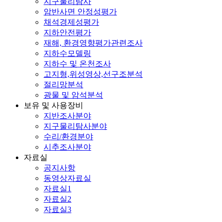
지구물리탐사
암반사면 안정성평가
채석경제성평가
지하안전평가
재해, 환경영향평가관련조사
지하수모델링
지하수 및 온천조사
고지형,위성영상,선구조분석
절리망분석
광물 및 암석분석
보유 및 사용장비
지반조사분야
지구물리탐사분야
수리/환경분야
시추조사분야
자료실
공지사항
동영상자료실
자료실1
자료실2
자료실3