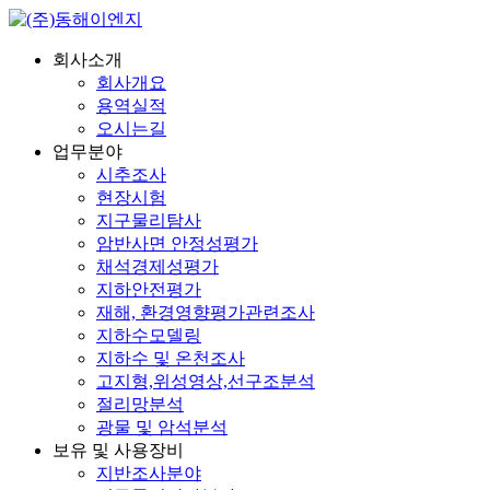
회사소개
회사개요
용역실적
오시는길
업무분야
시추조사
현장시험
지구물리탐사
암반사면 안정성평가
채석경제성평가
지하안전평가
재해, 환경영향평가관련조사
지하수모델링
지하수 및 온천조사
고지형,위성영상,선구조분석
절리망분석
광물 및 암석분석
보유 및 사용장비
지반조사분야