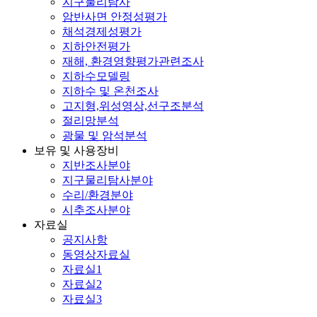
지구물리탐사
암반사면 안정성평가
채석경제성평가
지하안전평가
재해, 환경영향평가관련조사
지하수모델링
지하수 및 온천조사
고지형,위성영상,선구조분석
절리망분석
광물 및 암석분석
보유 및 사용장비
지반조사분야
지구물리탐사분야
수리/환경분야
시추조사분야
자료실
공지사항
동영상자료실
자료실1
자료실2
자료실3