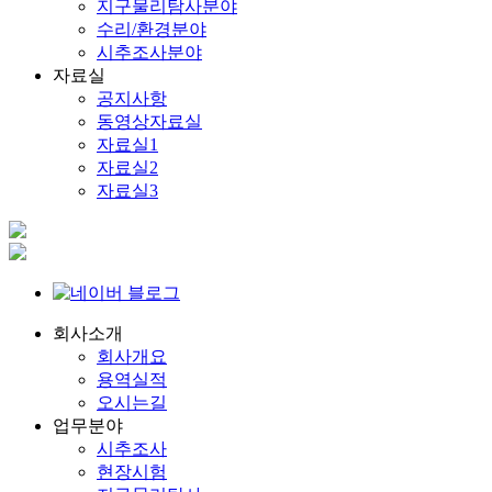
지구물리탐사분야
수리/환경분야
시추조사분야
자료실
공지사항
동영상자료실
자료실1
자료실2
자료실3
회사소개
회사개요
용역실적
오시는길
업무분야
시추조사
현장시험